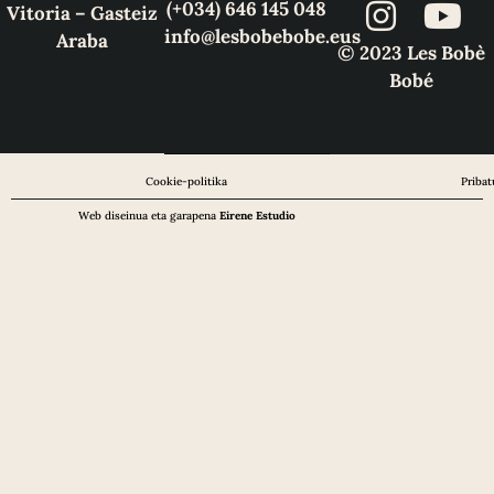
(+034) 646 145 048
Vitoria – Gasteiz
info@lesbobebobe.eus
Araba
© 2023 Les Bobè
Bobé
Cookie-politika
Pribat
Web diseinua eta garapena
Eirene Estudio