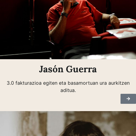
Jasón Guerra
3.0 fakturazioa egiten eta basamortuan ura aurkitzen
aditua.