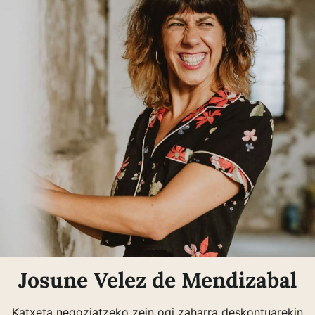
Josune Velez de Mendizabal
Katxeta negoziatzeko zein ogi zaharra deskontuarekin