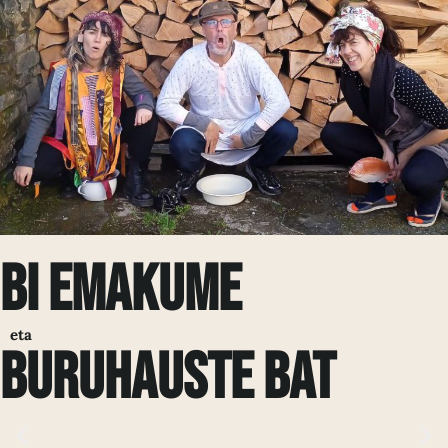
Bi emakume
eta
buruhauste bat