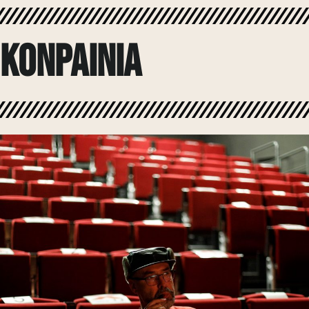
Behin batu ginen mundua spam
eta asperdutatik salbatzeko.
konpainia