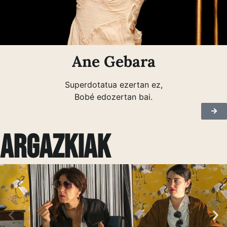
Ane Gebara
Superdotatua ezertan ez,
Bobé edozertan bai.
Argazkiak