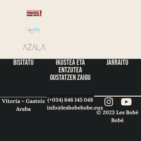
bisitatu
ikustea eta
jarraitu
entzutea
gustatzen zaigu
(+034) 646 145 048
Vitoria – Gasteiz
info@lesbobebobe.eus
Araba
© 2023 Les Bobè
Bobé