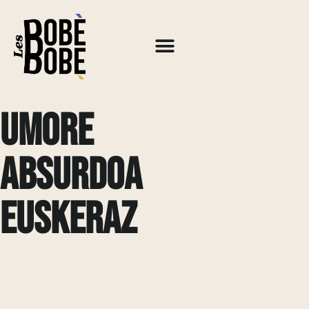
Umore
absurdoa
euskeraz