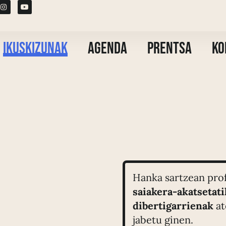
Ikuskizunak
Agenda
Prentsa
Ko
Hanka sartzean prof
saiakera-akatsetat
dibertigarrienak
at
jabetu ginen.