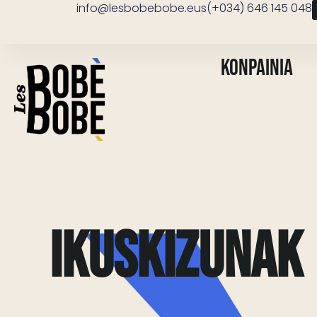
info@lesbobebobe.eus
(+034) 646 145 048
Konpainia
ikuskizunak