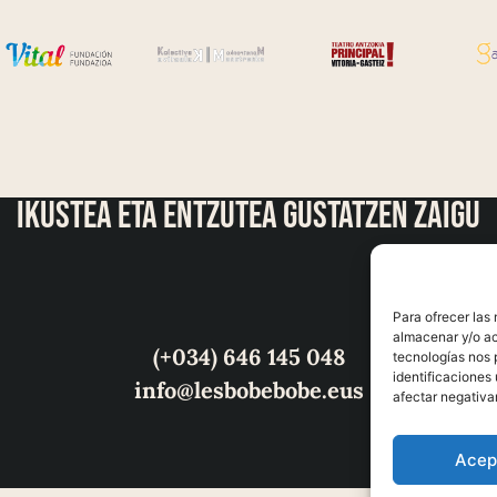
ikustea eta entzutea gustatzen zaigu
Para ofrecer las
almacenar y/o ac
(+034) 646 145 048
tecnologías nos 
identificaciones 
info@lesbobebobe.eus
afectar negativa
Acep