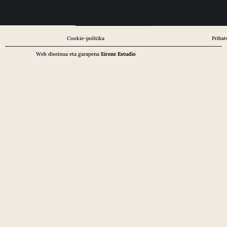
Cookie-politika
Pribat
Web diseinua eta garapena
Eirene Estudio