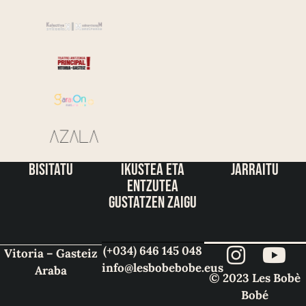
bisitatu
ikustea eta
jarraitu
entzutea
gustatzen zaigu
(+034) 646 145 048
Vitoria – Gasteiz
info@lesbobebobe.eus
Araba
© 2023 Les Bobè
Bobé