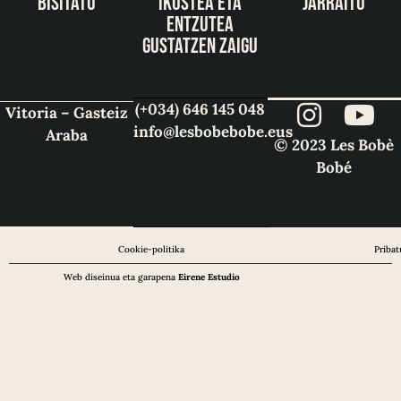
bisitatu
ikustea eta
jarraitu
entzutea
gustatzen zaigu
(+034) 646 145 048
Vitoria – Gasteiz
info@lesbobebobe.eus
Araba
© 2023 Les Bobè
Bobé
Cookie-politika
Pribat
Web diseinua eta garapena
Eirene Estudio