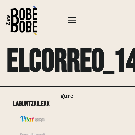
ElCorreo_1
gure
Laguntzaileak