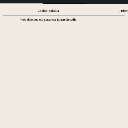
Cookie-politika
Pribat
Web diseinua eta garapena
Eirene Estudio