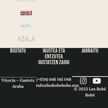
bisitatu
ikustea eta
jarraitu
entzutea
gustatzen zaigu
(+034) 646 145 048
Vitoria – Gasteiz
info@lesbobebobe.eus
Araba
© 2023 Les Bobè
Bobé