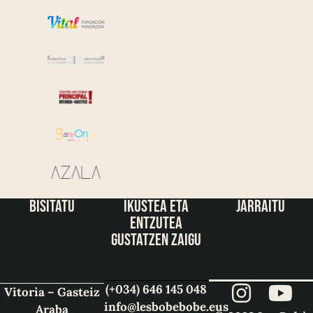
bisitatu
ikustea eta
jarraitu
entzutea
gustatzen zaigu
(+034) 646 145 048
Vitoria – Gasteiz
info@lesbobebobe.eus
Araba