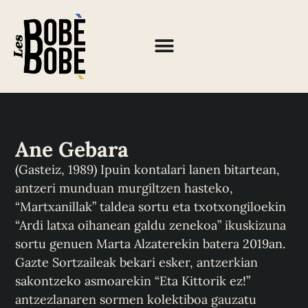
Ane Gebara
(Gasteiz, 1989) Ipuin kontalari lanen bitartean,
antzeri munduan murgiltzen hasteko,
“Martxanillak” taldea sortu eta txotxongiloekin
“Ardi latxa oihanean galdu zenekoa” ikuskizuna
sortu genuen Marta Alzaterekin batera 2019an.
Gazte Sortzaileak bekari esker, antzerkian
sakontzeko asmoarekin “Eta Kittorik ez!”
antzezlanaren sormen kolektiboa gauzatu