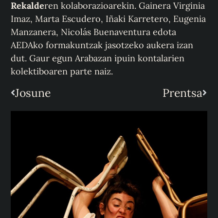
Rekalde
ren kolaborazioarekin. Gainera Virginia
Imaz, Marta Escudero, Iñaki Karretero, Eugenia
Manzanera, Nicolás Buenaventura edota
AEDAko formakuntzak jasotzeko aukera izan
dut. Gaur egun Arabazan ipuin kontalarien
kolektiboaren parte naiz.
Josune
Prentsa