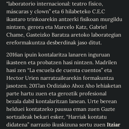
“laboratorio internacional: teatro físico,
máscaras y clown” eta 6 hilabeteko C.E.C
ikastaro trinkoarekin antzerki fisikoan murgildu
nintzen, gerora eta Marcelo Katz, Gabriel
Chame, Gasteizko Baratza aretoko laborategian
ereformakuntza desberdinak jaso ditut.
2016an ipuin kontalaritza lanaren inguruan
ikasteen eta probatzen hasi nintzen. Madrilen
hasi zen “La escuela de cuenta cuentos” eta
Hector Urien narratzailearekin formakuntza
jasotzen. 2017an Ordiziako Ahoz Aho lehiaketan
parte hartu zuen eta geroztik profesional
bezala dabil kontalaritzan lanean. Urte berean
helduei kontatzeko pausua eman zuen Gazte
sortzaileak bekari esker, “Harriak kontatu
didatena” narrazio ikuskizuna sortu zuen
Itziar