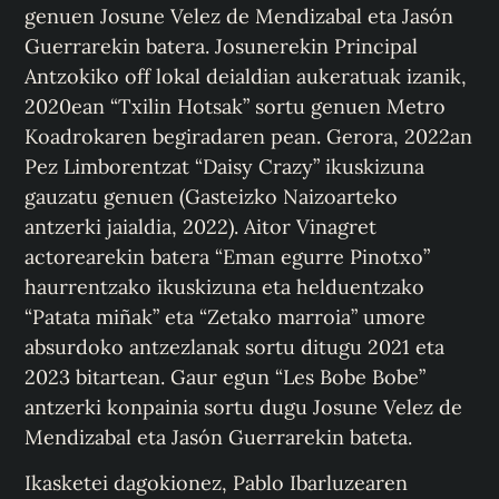
genuen Josune Velez de Mendizabal eta Jasón
Guerrarekin batera. Josunerekin Principal
Antzokiko off lokal deialdian aukeratuak izanik,
2020ean “Txilin Hotsak” sortu genuen Metro
Koadrokaren begiradaren pean. Gerora, 2022an
Pez Limborentzat “Daisy Crazy” ikuskizuna
gauzatu genuen (Gasteizko Naizoarteko
antzerki jaialdia, 2022). Aitor Vinagret
actorearekin batera “Eman egurre Pinotxo”
haurrentzako ikuskizuna eta helduentzako
“Patata miñak” eta “Zetako marroia” umore
absurdoko antzezlanak sortu ditugu 2021 eta
2023 bitartean. Gaur egun “Les Bobe Bobe”
antzerki konpainia sortu dugu Josune Velez de
Mendizabal eta Jasón Guerrarekin bateta.
Ikasketei dagokionez, Pablo Ibarluzearen